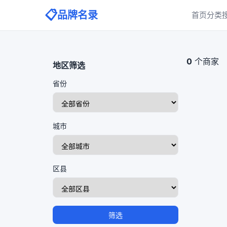
📋
品牌名录
首页
分类
0
个商家
地区筛选
省份
城市
区县
筛选