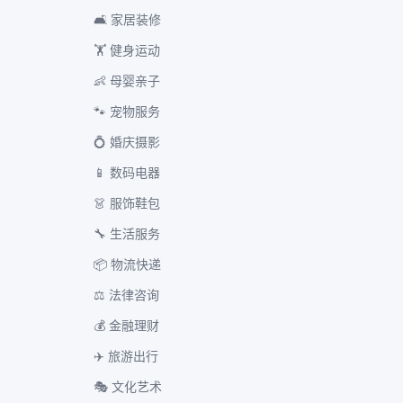
🛋️ 家居装修
🏋️ 健身运动
👶 母婴亲子
🐾 宠物服务
💍 婚庆摄影
📱 数码电器
👗 服饰鞋包
🔧 生活服务
📦 物流快递
⚖️ 法律咨询
💰 金融理财
✈️ 旅游出行
🎭 文化艺术